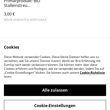
Primärprodukt: BIO
Stalleinstreu
Dinkel/Weizenstroh
3,00 €
naturbelassen
MEHR VARIANTEN VERFÜGBAR
Cookies
Kontakt
Rechtliches
Diese Website verwendet Cookies. Diese kleine Dateien helfen uns zu
Datenschutz
Cookie-Richtlinie
verstehen, wie Sie unsere Dienste nutzen, damit wir Ihre Erfahrung mit
Impressum
SumUp noch weiter verbessern können. Sie können mehr über diese
Cookies erfahren und festlegen, wie sie verwendet werden, indem Sie auf
„Cookie-Einstellungen” klicken. Sie können auch unsere
Cookie-Richtlinie
lesen.
Alle zulassen
©
2026
Pellet-Reitberger GbR
Cookie-Einstellungen
powered by