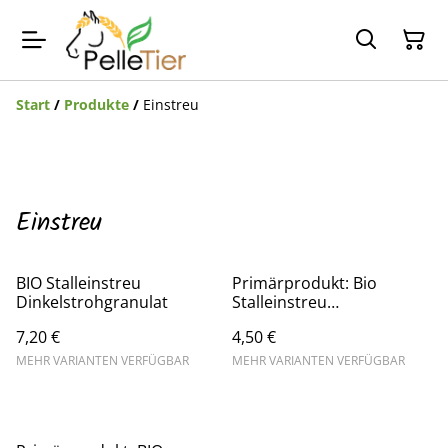
Start
/
Produkte
/
Einstreu
Einstreu
BIO Stalleinstreu
Primärprodukt: Bio
Dinkelstrohgranulat
Stalleinstreu
Dinkel/Weizenstroh
7,20 €
4,50 €
gehäckselt
MEHR VARIANTEN VERFÜGBAR
MEHR VARIANTEN VERFÜGBAR