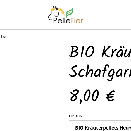
rbe
BIO Kräu
Schafgar
8,00 €
OPTION