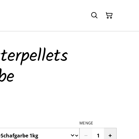
terpellets
be
MENGE