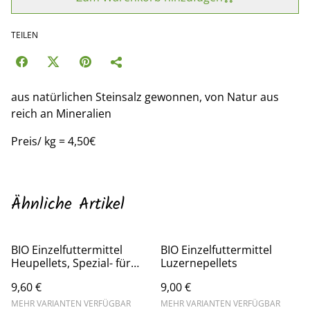
TEILEN
aus natürlichen Steinsalz gewonnen, von Natur aus
reich an Mineralien
Preis/ kg = 4,50€
Ähnliche Artikel
BIO Einzelfuttermittel
BIO Einzelfuttermittel
Heupellets, Spezial- für
Luzernepellets
Esel und leichtfuttrige
9,60 €
9,00 €
Pferde
MEHR VARIANTEN VERFÜGBAR
MEHR VARIANTEN VERFÜGBAR