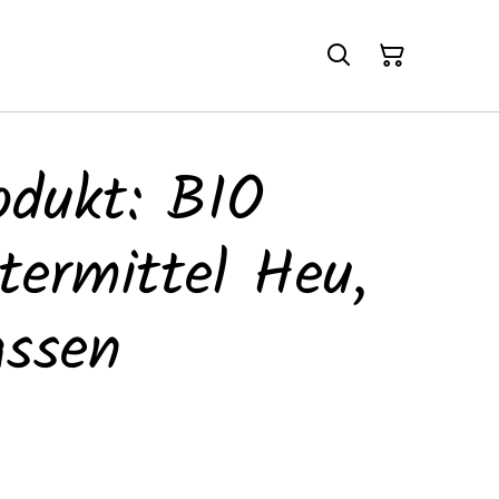
odukt: BIO
ttermittel Heu,
assen