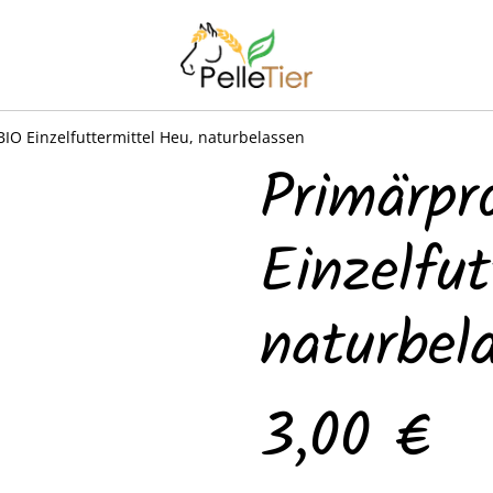
BIO Einzelfuttermittel Heu, naturbelassen
Primärpr
Einzelfu
naturbel
3,00 €