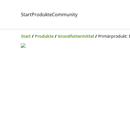
Start
Produkte
Community
Start
/
Produkte
/
Grundfuttermittel
/
Primärprodukt: 